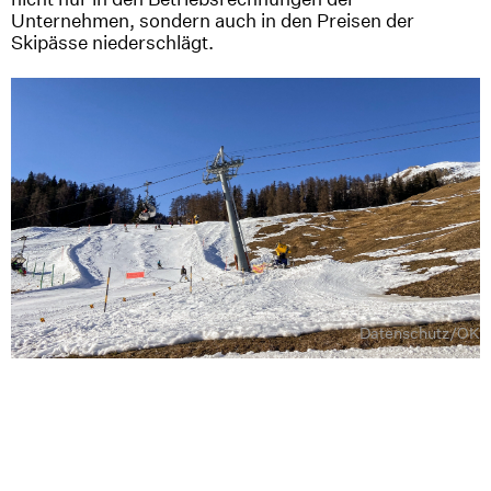
Unternehmen, sondern auch in den Preisen der
Skipässe niederschlägt.
Datenschutz
/
OK
Ein Blick in eine wärmere Zukunft? – Die Talabfahrt nach Ftan ist
nur dank Beschneiung offen. Skigebiet Motta Naluns (Scuol/GR),
30. Januar 2022 © Bruno Abegg