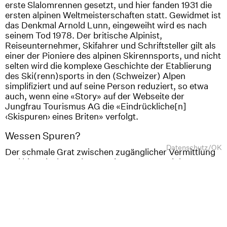
erste Slalomrennen gesetzt, und hier fanden 1931 die
ersten alpinen Weltmeisterschaften statt. Gewidmet ist
das Denkmal Arnold Lunn, eingeweiht wird es nach
seinem Tod 1978. Der britische Alpinist,
Reiseunternehmer, Skifahrer und Schriftsteller gilt als
einer der Pioniere des alpinen Skirennsports, und nicht
selten wird die komplexe Geschichte der Etablierung
des Ski(renn)sports in den (Schweizer) Alpen
simplifiziert und auf seine Person reduziert, so etwa
auch, wenn eine «Story» auf der Webseite der
Jungfrau Tourismus AG die «Eindrückliche[n]
‹Skispuren› eines Briten» verfolgt.
Wessen Spuren?
Datenschutz
/
OK
Der schmale Grat zwischen zugänglicher Vermittlung
und historischer Adäquanz ist Gegenstand des
Forschungsbereichs der Public History und bietet auch
für die Skigeschichte und deren Inszenierung wichtige
Anknüpfungspunkte. In einer ersten Auslegeordnung
zum kollektiven Gedächtnis des Skisports und dessen
«lieux de mémoire» hat die Historikerin Annette R.
Hofmann verschiedene Gruppen oder Orte identifiziert,