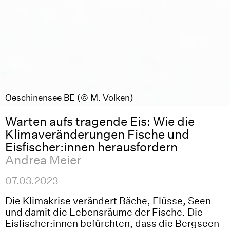
Oeschinensee BE (© M. Volken)
Oeschinensee BE (© M. Volken)
Warten aufs tragende Eis: Wie die
Klimaveränderungen Fische und
Eisfischer:innen herausfordern
Andrea Meier
07.03.2023
Die Klimakrise verändert Bäche, Flüsse, Seen
und damit die Lebensräume der Fische. Die
Eisfischer:innen befürchten, dass die Bergseen