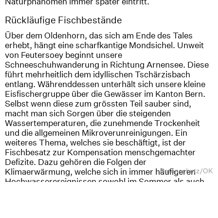
Naturphänomen immer später eintritt.
Rückläufige Fischbestände
Über dem Oldenhorn, das sich am Ende des Tales
erhebt, hängt eine scharfkantige Mondsichel. Unweit
von Feutersoey beginnt unsere
Schneeschuhwanderung in Richtung Arnensee. Diese
führt mehrheitlich dem idyllischen Tschärzisbach
entlang. Währenddessen unterhält sich unsere kleine
Eisfischergruppe über die Gewässer im Kanton Bern.
Selbst wenn diese zum grössten Teil sauber sind,
macht man sich Sorgen über die steigenden
Wassertemperaturen, die zunehmende Trockenheit
und die allgemeinen Mikroverunreinigungen. Ein
weiteres Thema, welches sie beschäftigt, ist der
Fischbesatz zur Kompensation menschgemachter
Defizite. Dazu gehören die Folgen der
Klimaerwärmung, welche sich in immer häufigeren
Datenschutz
/
OK
Hochwasserereignissen sowohl im Sommer als auch
im Winter, aber auch in immer länger andauernden
Hitze- und Trockenphasen äussern. Diese haben die
Bestände einzelner Arten massiv reduziert oder